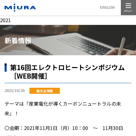
メニュー
ENGLISH
2021
新着情報
第16回エレクトロヒートシンポジウム
［WEB開催］
2021/10/20
展示会情報
テーマは「産業電化が導くカーボンニュートラルの未
来」！
〇会期：
2021
年
11
月
1
日（月）
10
：
00
～
11
月
30
日