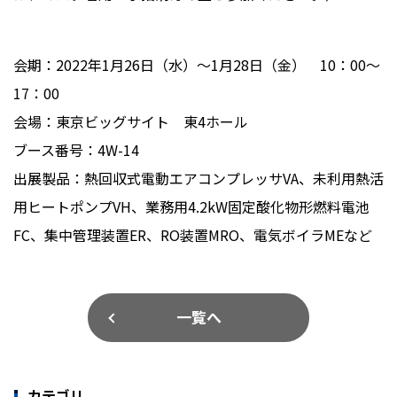
会期：
2022
年
1
月
26
日（水）～
1
月
28
日（金）
10
：
00
～
17
：
00
会場：東京ビッグサイト 東4ホール
ブース番号：
4W-14
出展製品：熱回収式電動エアコンプレッサVA、未利用熱活
用ヒートポンプVH、業務用4.2kW固定酸化物形燃料電池
FC、集中管理装置ER、RO装置MRO、電気ボイラMEなど
一覧へ
カテゴリ