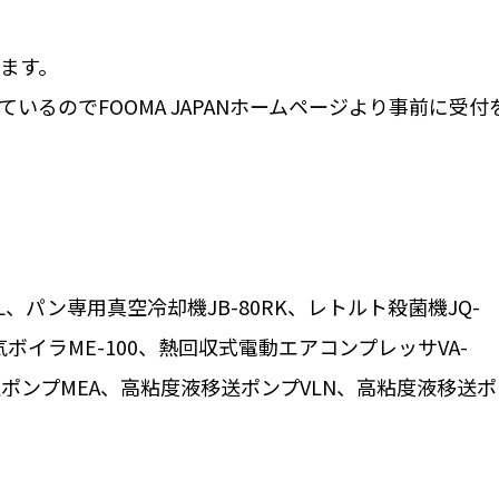
します。
いるのでFOOMA JAPANホームページより事前に受付
L、パン専用真空冷却機JB-80RK、レトルト殺菌機JQ-
電気ボイラME-100、熱回収式電動エアコンプレッサVA-
空ポンプMEA、高粘度液移送ポンプVLN、高粘度液移送