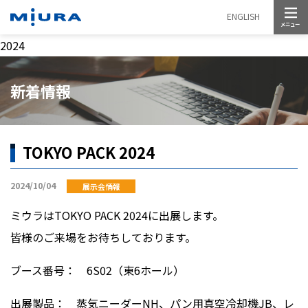
メニュー
ENGLISH
2024
新着情報
TOKYO PACK 2024
2024/10/04
展示会情報
ミウラは
TOKYO PACK 2024
に出展します。
皆様のご来場をお待ちしております。
ブース番号：
6S02
（東
6
ホール）
出展製品： 蒸気ニーダー
NH
、パン用真空冷却機
JB
、レ