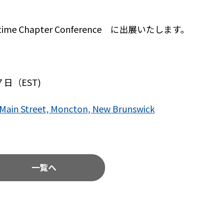
me Chapter Conference に出展いたします。
（EST)
ain Street, Moncton, New Brunswick
一覧へ