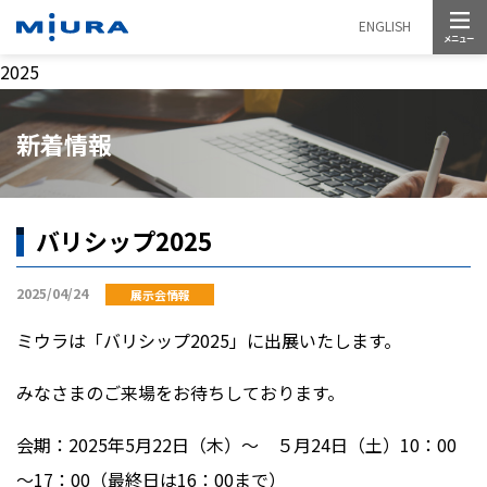
メニュー
ENGLISH
2025
新着情報
バリシップ2025
2025/04/24
展示会情報
ミウラは「バリシップ
2025
」に出展いたします。
みなさまのご来場をお待ちしております。
会期：
2025
年
5
月
22
日（木）～ ５月
24
日（土）
10
：
00
～
17
：
00
（最終日は
16
：
00
まで）