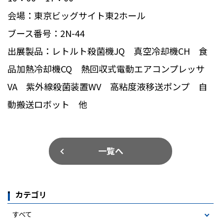
会場：東京ビッグサイト東
2
ホール
ブース番号：
2N-44
出展製品：レトルト殺菌機
JQ
真空冷却機
CH
食
品加熱冷却機
CQ
熱回収式電動エアコンプレッサ
VA
紫外線殺菌装置
WV
高粘度液移送ポンプ 自
動搬送ロボット 他
一覧へ
カテゴリ
すべて