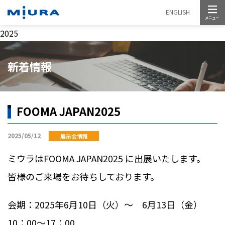
メニュー
ENGLISH
2025
新着情報
FOOMA JAPAN2025
2025/05/12
展示会情報
ミウラは
FOOMA JAPAN2025
に出展いたします。
皆様のご来場をお待ちしております。
会期：
2025
年
6
月
10
日（火）～
6
月
13
日（金）
10
：
00
～
17
：
00