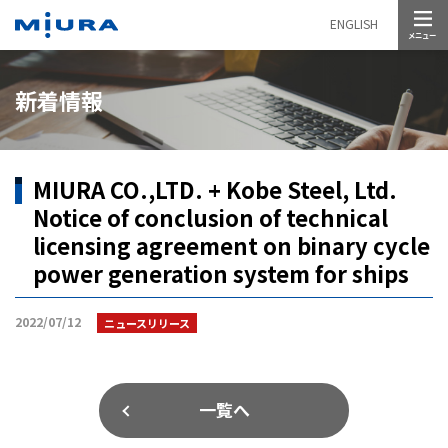
メニュー
ENGLISH
新着情報
MIURA CO.,LTD. + Kobe Steel, Ltd.
Notice of conclusion of technical
licensing agreement on binary cycle
power generation system for ships
2022/07/12
ニュースリリース
一覧へ