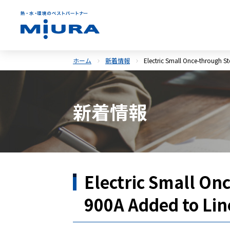
ホーム
新着情報
Electric Small Once-through S
新着情報
Electric Small On
900A Added to Li