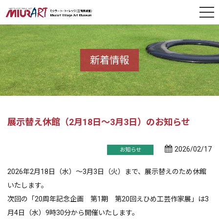
新着情報
展示替え休館（2月18日～3月3日）のお知らせ
2026/02/17
お知らせ
2026年
2
月
18
日（水）～
3
月
3
日（火）まで、展示替えのため休館
いたします。
次回の「
20
周年記念企画 第
1
期 第
20
回えひめ工芸作家展」は
3
月
4
日（水）
9
時
30
分から開催いたします。