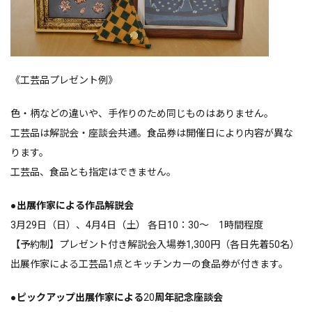
《工芸品プレゼント例》
色・柄などの違いや、手作りのため同じものはありません。
工芸品は解説会・座談会共通。食品券は開催日により内容が異な
ります。
工芸品、食品とも指定はできません。
●出展作家による作品解説会
3月
29
日（日）、
4
月
4
日（土） 各日
10
：
30
～
1
時間程度
【予約制】プレゼント付き解説会入場券
1,300
円（各日先着
50
名）
出展作家による工芸品
1
点とキッチンカーの食品券が付きます。
●ピックアップ出展作家による
20
周年記念座談会