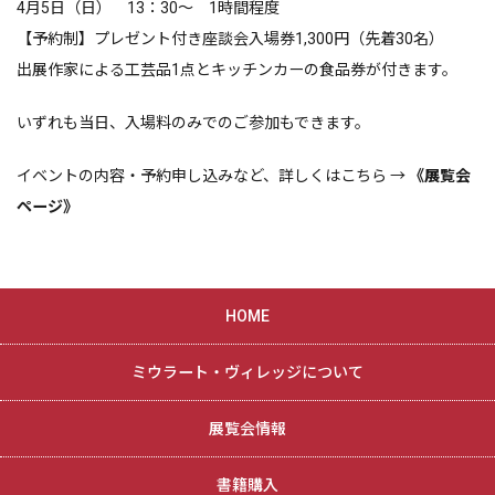
4月
5
日（日）
13
：
30
～
1
時間程度
【予約制】プレゼント付き座談会入場券
1,300
円（先着
30
名）
出展作家による工芸品
1
点とキッチンカーの食品券が付きます。
いずれも当日、入場料のみでのご参加もできます。
イベントの内容・予約申し込みなど、詳しくはこちら →
《展覧会
ページ》
HOME
ミウラート・ヴィレッジについて
展覧会情報
書籍購入