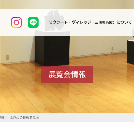
ミウラート・ヴィレッジ
について
（三浦美術館）
展覧会情報
g展～輝け！えひめの挑戦者たちⅠ