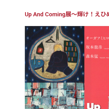
Up And Coming展～輝け！え