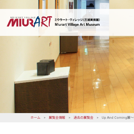
ホーム
>
展覧会情報
>
過去の展覧会
> Up And Comin