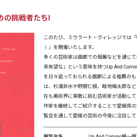
ひめの挑戦者たちⅠ
このたび、ミウラート・ヴィレッジでは「Up 
Ⅰ」を開催いたします。
多くの芸術家は画廊での個展などを通じて
来有望な」という意味を持つUp And Co
を日々追っておられる画廊による推薦のも
は、杉浦非水や野間仁根、畦地梅太郎など
在も美術界に果敢に挑む芸術家が活動して
作家を継続してご紹介することで愛媛県の
覧会を通して愛媛の芸術の今後に注目して
展覧会名
Up And Comin