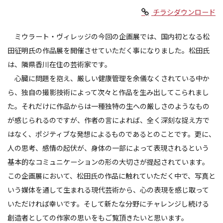
チラシダウンロード
ミウラート・ヴィレッジの今回の企画展では、国内初となる松
田征明氏の作品展を開催させていただく事になりました。松田氏
は、隣県香川在住の芸術家です。
心臓に問題を抱え、厳しい健康管理を余儀なくされている中か
ら、独自の撮影技術によって次々と作品を生み出してこられまし
た。それだけに作品からは一種独特の生への厳しさのようなもの
が感じられるのですが、作者の言によれば、全く深刻な捉え方で
はなく、ポジティブな発想によるものであるとのことです。更に、
人の思考、感情の起伏が、身体の一部によって表現されるという
基本的なコミュニケーションの形の大切さが提起されています。
この企画展において、松田氏の作品に触れていただく中で、写真と
いう媒体を通して生まれる現代芸術から、心の表現を感じ取って
いただければ幸いです。そして新たな分野にチャレンジし続ける
創造者としての作家の思いをもご覧頂きたいと思います。