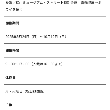
愛媛／松山ミュージアム・ストリート特別企画 真鍋博展～ミ
ライを拓く
開催期間
2025年
8
月
24
日（日）～
10
月
19
日（日）
開催時間
9：
30
～
17
：
00
（入館は
16
：
30
まで）
休館日
月・火曜日（祝日は開館）
主催