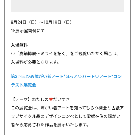
8月
24
日（日）～
10
月
19
日（日）
1F展示室南側にて
入場無料
※「真鍋博展～ミライを拓く」をご観覧いただく場合は、
入場料が必要となります。
第3回えひめ障がい者アート“ほっと♡ハート♡アート”コン
テスト展覧会
【テーマ】わたしの
♥
だいすき
この展覧会は、障がい者アートを知ってもらう機会と古紙ア
ップサイクル品のデザインコンペとして愛媛在住の障がい
者から応募された作品を展示いたします。