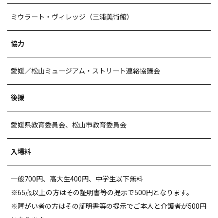
ミウラート・ヴィレッジ（三浦美術館）
協力
愛媛／松山ミュージアム・ストリート連絡協議会
後援
愛媛県教育委員会、松山市教育委員会
入場料
一般
700
円、高大生
400
円、中学生以下無料
※
65
歳以上の方はその証明書等の提示で
500
円となります。
※障がい者の方はその証明書等の提示でご本人と介護者が
500
円