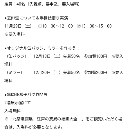
定員：40名（先着順、要申込、要入場料）
●芸艸堂について＆浮世絵摺り実演
11月29日（土） ①10：30～12：00 ②13：30～15：00
※要入場料
●オリジナル缶バッジ、ミラーを作ろう！
（缶バッジ）
12月13日（土）先着50名 参加費100円 ※要入
場料
（ミラー）
12月20日（土）先着50名 参加費200円 ※要入
場料
●亀岡亜希子パグ作品展
2階展示室にて
入場無料
※「北斎漫画展－江戸の驚異の絵画大全－」をご観覧いただく場
合は、入場料が必要となります。