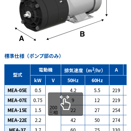
標準仕様（ポンプ部のみ）
電動機
2
A
排気速度（m
/hr）
型式
kW
V
50Hz
60Hz
m
MEA-05E
0.5
4.2
5.5
219
3
MEA-07E
0.75
9
12
219
3
200
MEA-15E
1.5
22
27
254
4
三相
MEA-22E
2.2
42
50
274
5
MEA-37
3.7
60
75
330
5