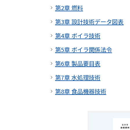
第2章
燃料
第3章
設計技術データ図表
第4章
ボイラ技術
第5章
ボイラ関係法令
第6章
製品要目表
第7章
水処理技術
第8章
食品機器技術