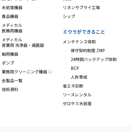
水処理機器
リネンサプライ工場
食品機器
シップ
メディカル
医療用機器
ミウラができること
メディカル
メンテナンス体制
産業用 洗浄器・滅菌器
保守契約制度 ZMP
舶用機器
24時間バックアップ体制
ポンプ
BCP
業務用クリーニング機器
人財育成
全製品一覧
省エネ診断
技術資料
リースレンタル
ゼロケミ水処理