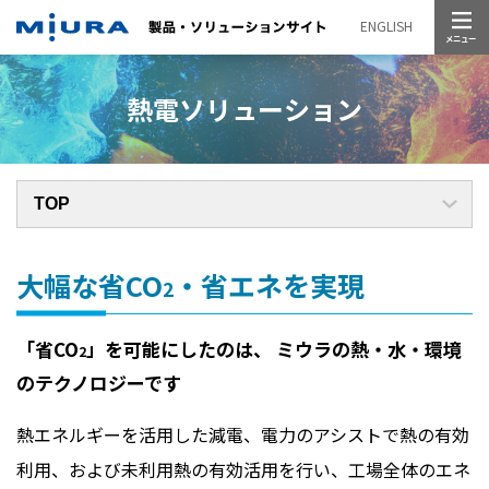
メニュー
ENGLISH
熱電ソリューション
大幅な省CO
・省エネを実現
2
「省CO
」を可能にしたのは、
ミウラの熱・水・環境
2
のテクノロジーです
熱エネルギーを活用した減電、電力のアシストで熱の有効
利用、および未利用熱の有効活用を行い、工場全体のエネ