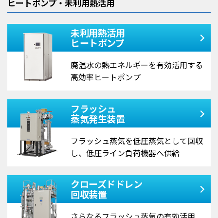
ヒートポンプ・未利用熱活用
未利用熱活用
ヒートポンプ
廃温水の熱エネルギーを
有効活用する
高効率
ヒートポンプ
フラッシュ
蒸気発生装置
フラッシュ蒸気を低圧蒸気として回収
し、低圧ライン負荷機器へ供給
クローズドドレン
回収装置
さらなるフラッシュ蒸気の
有効活用