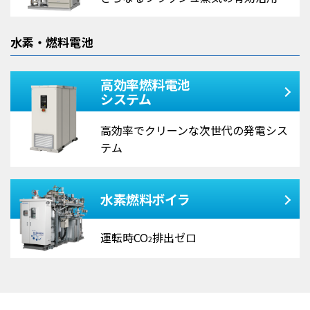
水素・燃料電池
高効率燃料電池
システム
高効率でクリーンな
次世代の発電シス
テム
水素燃料ボイラ
運転時CO
排出ゼロ
2