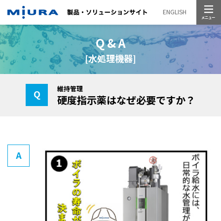
メニュー
ENGLISH
Q & A
[水処理機器]
維持管理
硬度指示薬はなぜ必要ですか？