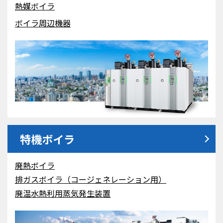
熱媒ボイラ
ボイラ周辺機器
特機ボイラ
廃熱ボイラ
排ガスボイラ（コージェネレーション用）
廃温水熱利用蒸気発生装置