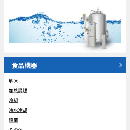
食品機器
解凍
加熱調理
冷却
冷水冷却
殺菌
その他