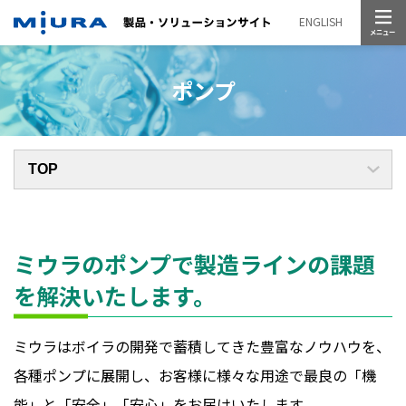
メニュー
ENGLISH
ポンプ
ミウラのポンプで製造ラインの
課題
を解決いたします。
ミウラはボイラの開発で蓄積してきた豊富なノウハウを、
各種ポンプに展開し、お客様に様々な用途で最良の「機
能」と「安全」「安心」をお届けいたします。