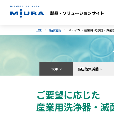
TOP
製品情報
メディカル 産業用 洗浄器・滅菌
TOP
高圧蒸気滅菌
ご要望に応じた
産業用洗浄器・滅