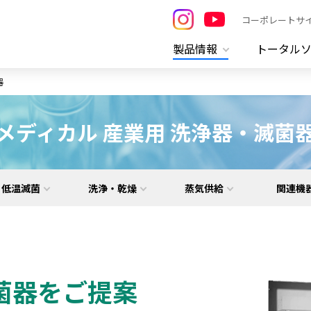
コーポレートサ
製品情報
トータル
器
メディカル 産業用 洗浄器・滅菌
低温滅菌
洗浄・乾燥
蒸気供給
関連機
菌器をご提案