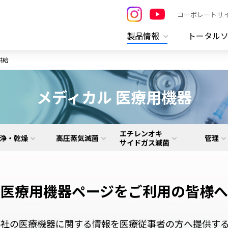
コーポレートサ
製品情報
トータル
供給
メディカル 医療用機器
エチレンオキ
浄・乾燥
高圧蒸気滅菌
管理
サイドガス滅菌
医療用機器ページを
ご利用の皆様へ
社の医療機器に関する情報を医療従事者の方へ提供す