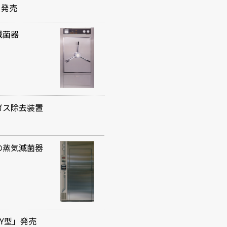
」発売
滅菌器
ガス除去装置
の蒸気滅菌器
Y型」発売