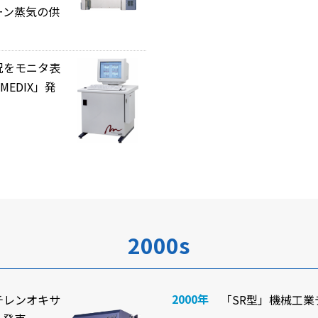
ーン蒸気の供
況をモニタ表
EDIX」発
2000s
2000年
チレンオキサ
「SR型」機械工