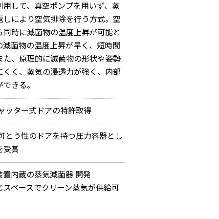
利用して、真空ポンプを用いず、蒸
返しにより空気排除を行う方式。空
ら同時に滅菌物の温度上昇が可能と
の滅菌物の温度上昇が早く、短時間
また、原理的に滅菌物の形状や姿勢
にくく、蒸気の浸透力が強く、内部
ができる。
シャッター式ドアの特許取得
の可とう性のドアを持つ圧力容器とし
を受賞
装置内蔵の蒸気滅菌器 開発
じスペースでクリーン蒸気が供給可