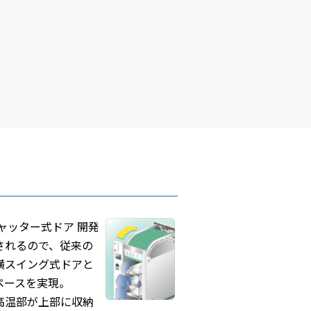
ャッター式ドア 開発
されるので、従来の
横スイング式ドアと
ペースを実現。
高温部が上部に収納