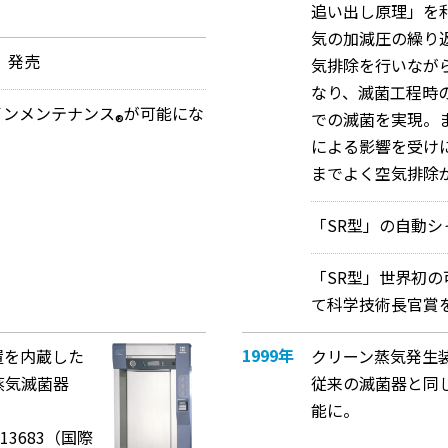
追い出し原理」を
気の加減圧の繰り
」発売
気排除を行いなが
なり、滅菌工程時
ラインメンテナンス
が可能にな
での滅菌を実現。
®
による影響を受け
までよく空気排除
「SR型」の自動
「SR型」世界初
て科学技術長官賞
1999年
置を内蔵した
クリーン蒸気発生
蒸気滅菌器
従来の滅菌器と同
能に。
13683（国際