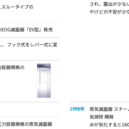
され、露出が少な
ススルータイプの
やけどの不安が少
EOG滅菌器「EV型」発売
し、フック式をレバー式に変
力容器規格の
1996年
蒸気滅菌器 スチ
気排除 開発
圧力容器規格の蒸気滅菌器
水が気化すると16