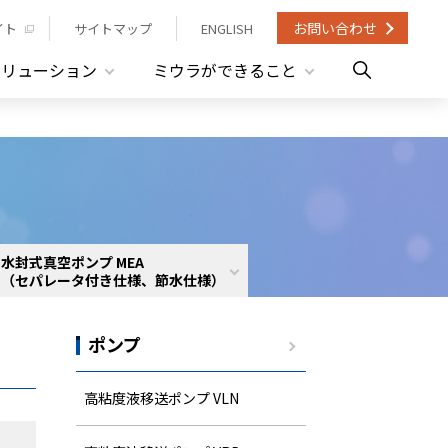
お問い合わせ
イト
サイトマップ
ENGLISH
ソリューション
ミウラができること
水封式真空ポンプ MEA
（セパレータ付き仕様、節水仕様）
ポンプ
高粘度液移送ポンプ VLN