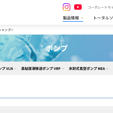
コーポレートサ
製品情報
トータル
シャンプー
ポンプ
プ VLN
高粘度液移送ポンプ VRP
水封式真空ポンプ MEA