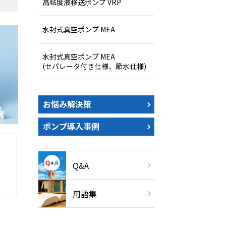
高粘度液移送ポンプ VRP
水封式真空ポンプ MEA
水封式真空ポンプ MEA
(セパレータ付き仕様、節水仕様)
お悩み解決策
ポンプ導入事例
Q&A
用語集