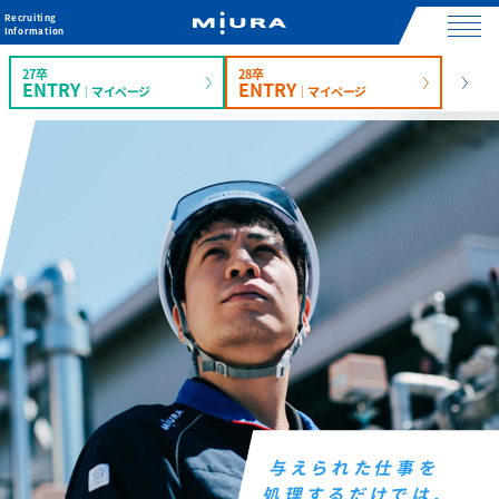
Recruiting
Information
27卒
28卒
社員紹介
ENTRY
ENTRY
｜マイページ
｜マイページ
与えられた仕事を
処理するだけでは、