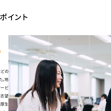
ポイント
い
などの
た。地
サービ
、志望
利厚生