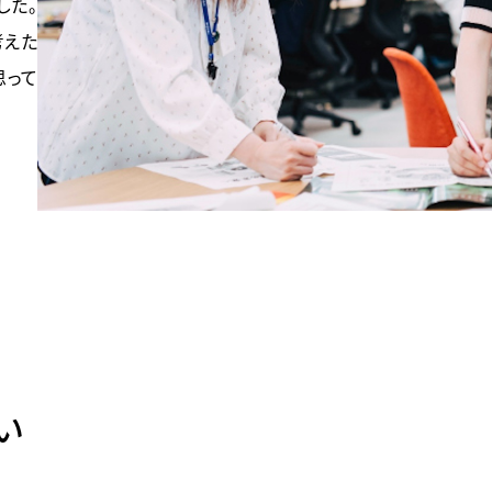
した。
考えた
思って
い