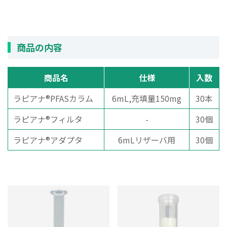
商品の内容
商品名
仕様
入数
ラピアナ®PFASカラム
6mL,充填量150mg
30本
ラピアナ®フィルタ
-
30個
ラピアナ®アダプタ
6mLリザーバ用
30個