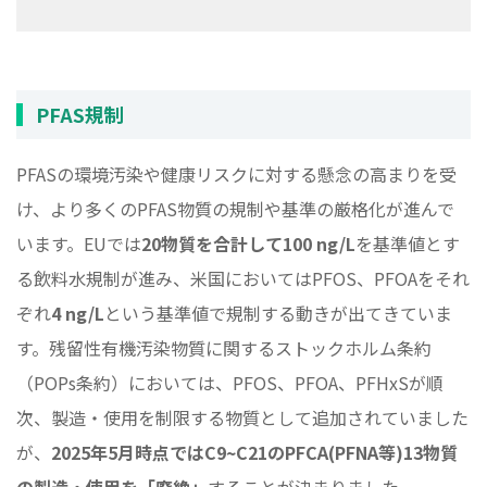
PFAS規制
PFASの環境汚染や健康リスクに対する懸念の高まりを受
け、より多くのPFAS物質の規制や基準の厳格化が進んで
います。EUでは
20物質を合計して100 ng/L
を基準値とす
る飲料水規制が進み、米国においてはPFOS、PFOAをそれ
ぞれ
4 ng/L
という基準値で規制する動きが出てきていま
す。残留性有機汚染物質に関するストックホルム条約
（POPs条約）においては、PFOS、PFOA、PFHxSが順
次、製造・使用を制限する物質として追加されていました
が、
2025年5月時点ではC9~C21のPFCA(PFNA等)13物質
の製造・使用を「廃絶」
することが決まりました。