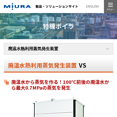
メニュー
ENGLISH
特機ボイラ
廃温水熱利用蒸気発生装置
VS
廃温水から蒸気を作る！100℃前後の廃温水か
ら最大0.7MPaの蒸気を発生