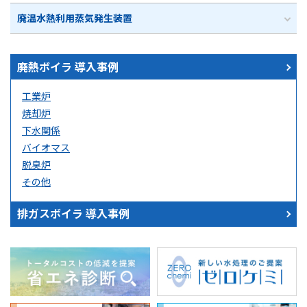
廃温水熱利用蒸気発生装置
廃熱ボイラ 導入事例
工業炉
焼却炉
下水関係
バイオマス
脱臭炉
その他
排ガスボイラ 導入事例