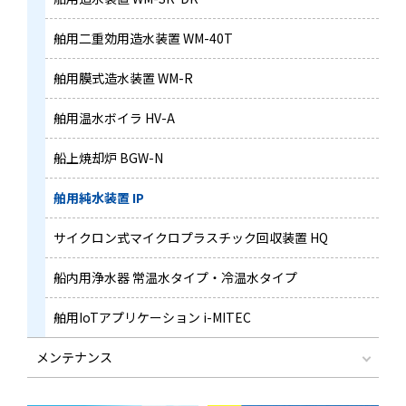
舶用二重効用造水装置 WM-40T
舶用膜式造水装置 WM-R
舶用温水ボイラ HV-A
船上焼却炉 BGW-N
舶用純水装置 IP
サイクロン式マイクロプラスチック回収装置 HQ
船内用浄水器 常温水タイプ・冷温水タイプ
舶用IoTアプリケーション
i-MITEC
メンテナンス