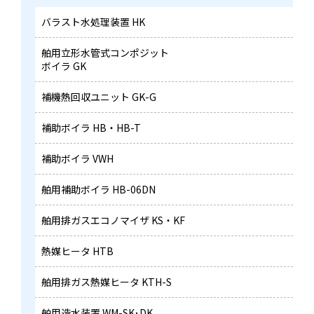
バラスト水処理装置 HK
舶用立形水管式コンポジット
ボイラ GK
補機熱回収ユニット GK-G
補助ボイラ HB・HB-T
補助ボイラ VWH
舶用補助ボイラ HB-06DN
舶用排ガスエコノマイザ
KS・KF
熱媒ヒータ HTB
舶用排ガス熱媒ヒータ KTH-S
舶用造水装置 WM-SK･DK