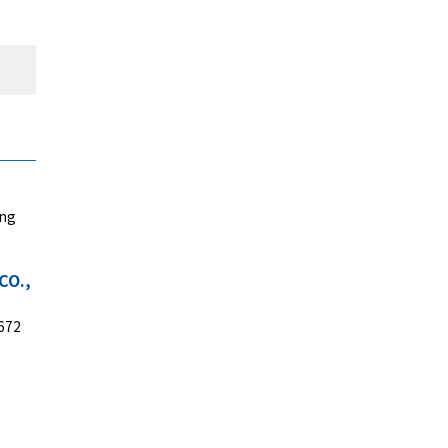
ung
CO.,
0672