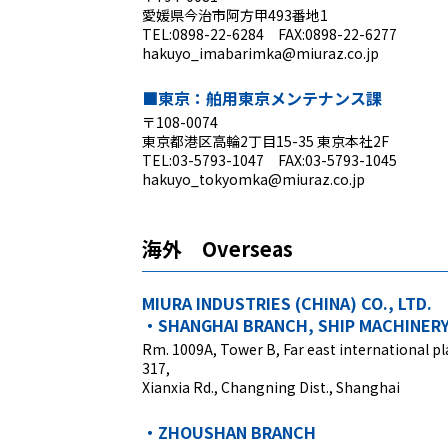
愛媛県今治市阿方甲493番地1
TEL:0898-22-6284 FAX:0898-22-6277
hakuyo_imabarimka@miuraz.co.jp
■東京：舶用東京メンテナンス課
〒108-0074
東京都港区高輪2丁目15-35 東京本社2F
TEL:03-5793-1047 FAX:03-5793-1045
hakuyo_tokyomka@miuraz.co.jp
海外 Overseas
MIURA INDUSTRIES (CHINA) CO., LTD.
・SHANGHAI BRANCH, SHIP MACHINERY 
Rm. 1009A, Tower B, Far east international pl
317,
Xianxia Rd., Changning Dist., Shanghai
・ZHOUSHAN BRANCH