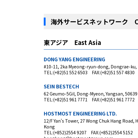
海外サービスネットワーク OVE
東アジア East Asia
DONG YANG ENGINEERING
#10-11, 2ka Myeong-ryun-dong, Dongrae-ku,
TEL:(+82)51 552 6503 FAX:(+82)51 557 4830
SEIN BESTECH
62 Geumo-5Gil, Dong-Myeon, Yangsan, 50639
TEL:(+82)51 961 7771 FAX:(+82)51 961 7772
HOSTMOST ENGINEERING LTD.
12/F Yan’s Tower, 27 Wong Chuk Hang Road, 
Kong
TEL:(+852)2554 9207 FAX:(+852)2554 5152