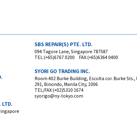
SBS REPAIR(S) PTE. LTD.
094 Tagore Lane, Singapore 787587
TEL:(+65)6767 0200 FAX:(+65)6364 0400
SYORI GO TRADING INC.
D.
Room 402 Burke Building, Escolta cor. Burke Sts., 
291, Binondo, Manila City, 1006
TEL/FAX:(+02)5310 1674
syorigo@ny-tokyo.com
 LTD.
Singapore