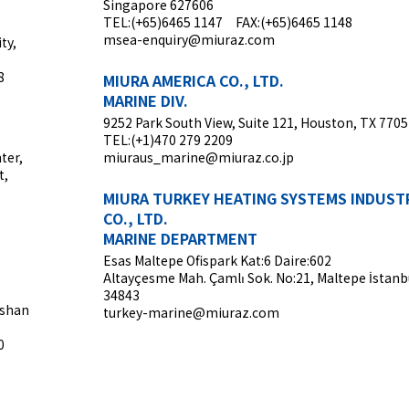
Singapore 627606
TEL:(+65)6465 1147 FAX:(+65)6465 1148
msea-enquiry@miuraz.com
ty,
8
MIURA AMERICA CO., LTD.
MARINE DIV.
9252 Park South View, Suite 121, Houston, TX 7705
TEL:(+1)470 279 2209
ter,
miuraus_marine@miuraz.co.jp
t,
MIURA TURKEY HEATING SYSTEMS INDUST
CO., LTD.
MARINE DEPARTMENT
Esas Maltepe Ofispark Kat:6 Daire:602
Altayçesme Mah. Çamlı Sok. No:21, Maltepe İstanb
34843
gshan
turkey-marine@miuraz.com
0