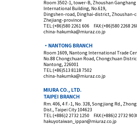
Room 3502-1, tower-B, Zhoushan Ganghang
International Building, No.619,
Dingshen-road, Dinghai-district, Zhoushan-ci
Zhejiang-province
TEL:(+86)580 2261 606 FAX:(+86)580 2268 26
china-hakumka@miuraz.co.jp
・NANTONG BRANCH
Room 1609, Nantong International Trade Cen
No.88 Chongchuan Road, Chongchuan Distric
Nantong, 226001
TEL:(+86)513 8118 7502
china-hakumka@miuraz.co.jp
MIURA CO., LTD.
TAIPEI BRANCH
Rm. 406, 4 F.-1, No. 328, Songjiang Rd., Zhon
Dist., Taipei City 104623
TEL:(+886)2 2732 1250 FAX:(+886)2 2732 903
hakuyotaiwan_ippan@miuraz.co.jp