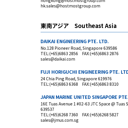
hongkong@hostmostgroup.com
hk.sales@hostmostgroup.com
東南アジア Southeast Asia
DAIKAI ENGINEERING PTE. LTD.
No.128 Pioneer Road, Singapore 639586
TEL:(+65)6863 2856 FAX:(+65)6863 2876
sales@daikai.com
FUJI HORIGUCHI ENGINEERING PTE. LT
24 Chia Ping Road, Singapore 619976
TEL:(+65)6863 6368 FAX:(+65)6863 8310
JAPAN MARINE UNITED SINGAPORE PTE.
16E Tuas Avenue 1 #02-63 JTC Space @ Tuas 
639537
TEL:(+65)6268 7360 FAX:(+65)6268 5827
sales@jmus.com.sg