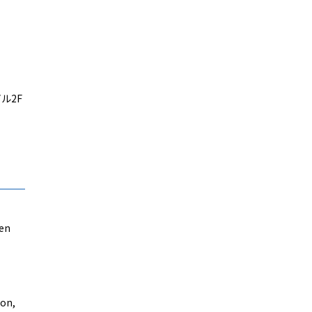
ル2F
een
ion,