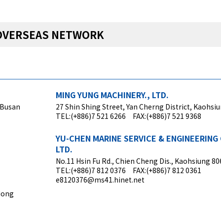
RSEAS NETWORK
MING YUNG MACHINERY., LTD.
 Busan
27 Shin Shing Street, Yan Cherng District, Kaohsi
TEL:(+886)7 521 6266 FAX:(+886)7 521 9368
YU-CHEN MARINE SERVICE & ENGINEERING 
LTD.
No.11 Hsin Fu Rd., Chien Cheng Dis., Kaohsiung 8
TEL:(+886)7 812 0376 FAX:(+886)7 812 0361
e8120376@ms41.hinet.net
Hong