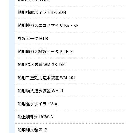
舶用補助ボイラ HB-06DN
舶用排ガスエコノマイザ
KS・KF
熱媒ヒータ HTB
舶用排ガス熱媒ヒータ KTH-S
舶用造水装置 WM-SK･DK
舶用二重効用造水装置 WM-40T
舶用膜式造水装置 WM-R
舶用温水ボイラ HV-A
船上焼却炉 BGW-N
舶用純水装置 IP