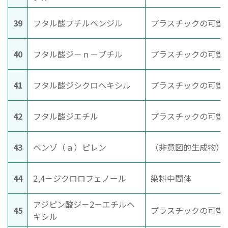
39
フタル酸ブチルベンジル
プラスチックの可塑
40
フタル酸ジ－ｎ－ブチル
プラスチックの可塑
41
フタル酸ジシクロヘキシル
プラスチックの可塑
42
フタル酸ジエチル
プラスチックの可塑
43
ベンゾ（ａ）ピレン
（非意図的生成物）
44
2,4－ジクロロフェノール
染料中間体
アジピン酸ジ－2－エチルヘ
45
プラスチックの可塑
キシル