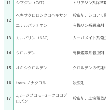
11
シマジン（CAT）
トリアジン系除草剤
ヘキサクロロシクロヘキサン
殺虫剤、シロアリ駆
12
エチルパラチオン
有機リン系殺虫剤
13
カルバリン（NAC）
カーバメイト系殺虫
14
クロルデン
有機塩素系殺虫剤（
15
オキシクロルデン
クロルデンの代謝物
16
trans-ノナクロル
殺虫剤
1,2－ジプロモ－3－クロロプ
17
殺虫剤、土壌薫蒸剤
ロバン