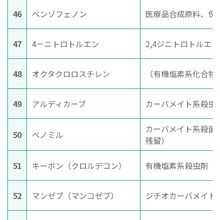
46
ベンゾフェノン
医療品合成原料、保
47
4－ニトロトルエン
2,4ジニトロトルエ
48
オクタクロロスチレン
（有機塩素系化合物
49
アルディカーブ
カーバメイト系殺虫
カーバメイト系殺菌
50
ベノミル
残留）
51
キーボン（クロルデコン）
有機塩素系殺虫剤
52
マンゼブ（マンコゼブ）
ジチオカーバメイト