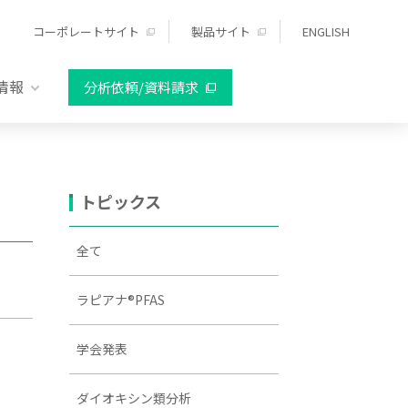
コーポレートサイト
製品サイト
ENGLISH
情報
分析依頼/資料請求
トピックス
全て
ラピアナ®PFAS
学会発表
ダイオキシン類分析