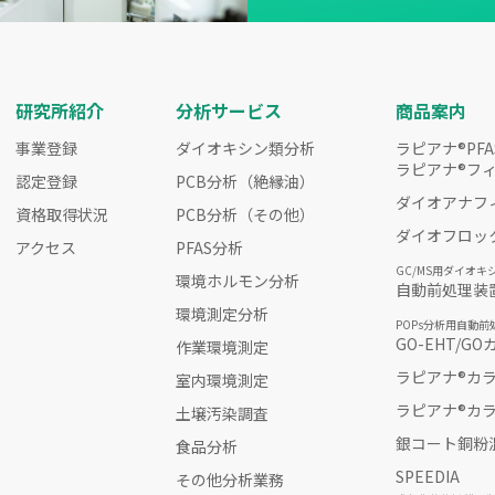
研究所紹介
分析サービス
商品案内
事業登録
ダイオキシン類分析
ラピアナ®PFA
ラピアナ®フ
認定登録
PCB分析（絶縁油）
ダイオアナフ
資格取得状況
PCB分析（その他）
ダイオフロッ
アクセス
PFAS分析
GC/MS用ダイオキ
環境ホルモン分析
自動前処理装
環境測定分析
POPs分析用自動前
GO-EHT/G
作業環境測定
ラピアナ®カ
室内環境測定
ラピアナ®カラ
土壌汚染調査
銀コート銅粉
食品分析
SPEEDIA
その他分析業務