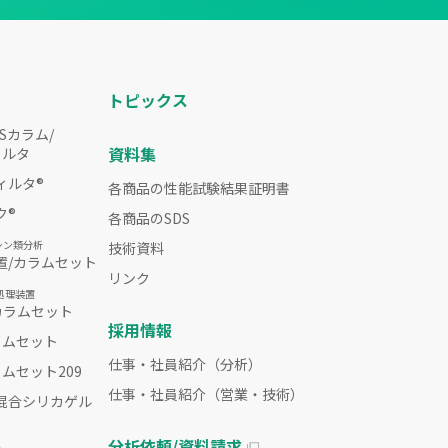
トピックス
Sカラム/
資料集
ィルタ
ィルタ®
各商品の性能試験結果証明書
ク®
各商品のSDS
シン類分析
技術資料
置/カラムセット
リンク
処理装置
Oカラムセット
採用情報
ラムセット
仕事・社員紹介（分析）
ムセット209
仕事・社員紹介（営業・技術）
混合シリカゲル
分析依頼/資料請求