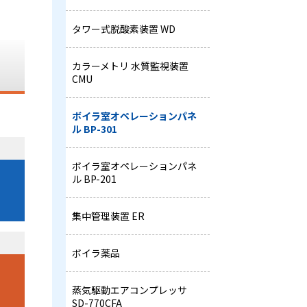
タワー式脱酸素装置 WD
カラーメトリ 水質監視装置
CMU
ボイラ室オペレーションパネ
ル BP-301
ボイラ室オペレーションパネ
ル BP-201
集中管理装置 ER
ら
ボイラ薬品
蒸気駆動エアコンプレッサ
SD-770CFA