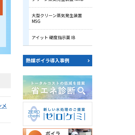
大型クリーン蒸気発生装置
MSG
アイット 硬度指示薬 IB
熱媒ボイラ導入事例
ンメ