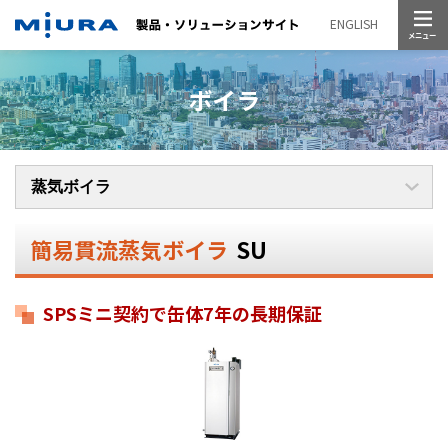
メニュー
ENGLISH
ボイラ
簡易貫流蒸気ボイラ
SU
SPSミニ契約で缶体7年の長期保証