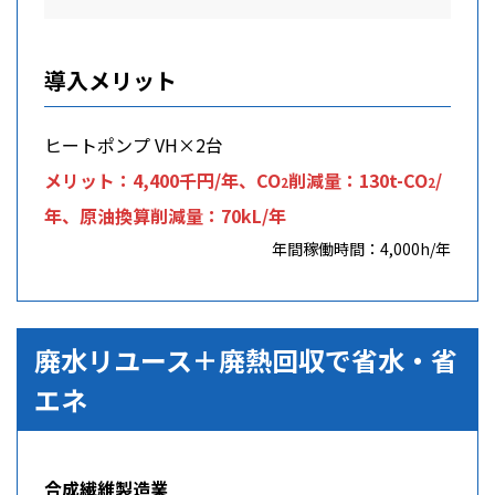
導入メリット
ヒートポンプ VH×2台
メリット：4,400千円/年、CO
削減量：130t-CO
/
2
2
年、原油換算削減量：70kL/年
年間稼働時間：4,000h/年
廃水リユース＋廃熱回収で省水・省
エネ
合成繊維製造業