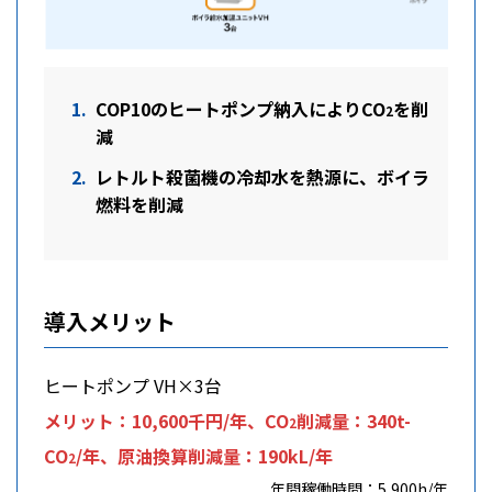
COP10のヒートポンプ納入によりCO
を削
2
減
レトルト殺菌機の冷却水を熱源に、ボイラ
燃料を削減
導入メリット
ヒートポンプ VH×3台
メリット：10,600千円/年、CO
削減量：340t-
2
CO
/年、原油換算削減量：190kL/年
2
年間稼働時間：5,900h/年