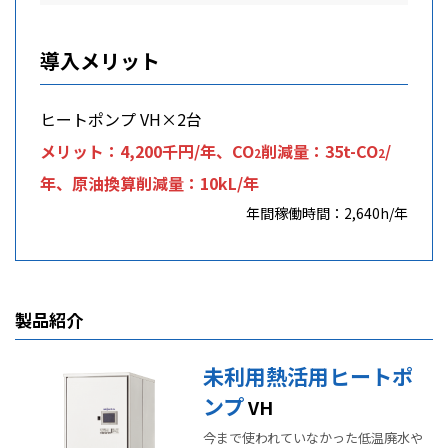
導入メリット
ヒートポンプ VH×2台
メリット：4,200千円/年、CO
削減量：35t-CO
/
2
2
年、原油換算削減量：10kL/年
年間稼働時間：2,640h/年
製品紹介
未利用熱活用ヒートポ
ンプ
VH
今まで使われていなかった低温廃水や