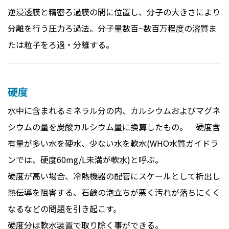
逆浸透膜と精密ろ過膜の間に位置し、分子の大きさにより
分離を行う圧力ろ過法。分子量数百~数百万程度の溶質ま
たは粒子をろ過・分離する。
硬度
水中に含まれるミネラル分の内、カルシウムおよびマグネ
シウムの量を炭酸カルシウム量に換算したもの。 硬度含
有量が多い水を硬水、少ない水を軟水(WHO水質ガイドラ
ンでは、硬度60mg/L未満が軟水)と呼ぶ。
硬度が高い場合、冷熱機器の配管にスケールとして析出し
熱伝導を阻害する、石鹸の泡立ちが悪く汚れが落ちにくく
なるなどの問題を引き起こす。
硬度分は軟水装置で取り除く事ができる。