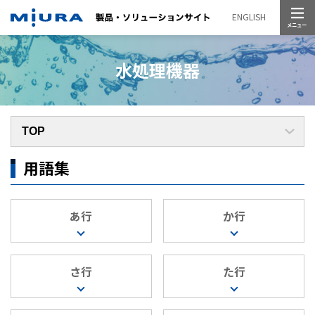
メニュー
ENGLISH
水処理機器
用語集
あ行
か行
さ行
た行