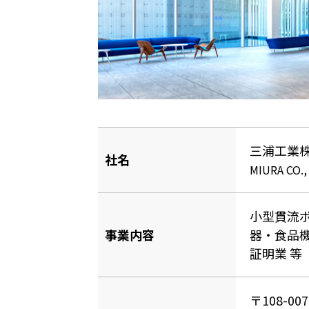
三浦工業
社名
MIURA CO.,
小型貫流
事業内容
器・食品
証明業 等
〒108-0