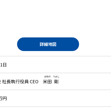
詳細地図
月1日
よねだ
つよし
 社長執行役員 CEO
米田
剛
0万円