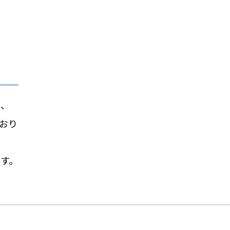
は、
おり
す。