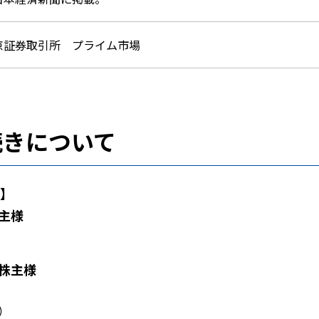
京証券取引所 プライム市場
続きについて
】
主様
株主様
）