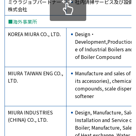
ミウラジョブパートナー
社内清掃サービス及び設備
株式会社
■海外事業所
KOREA MIURA CO., LTD.
Design・
Development,Production,
e of Industrial Boilers and
of Boiler Compound
MIURA TAIWAN ENG CO.,
Manufacture and sales of b
LTD.
its accessories), chemical
compounds, scale dispersi
softener
MIURA INDUSTRIES
Design, Manufacture, Sales
(CHINA) CO., LTD.
Installation and Service of 
Boiler; Manufacture, Sales
of Heat exchange, Water T