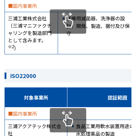
■国内事業所
三浦工業株式会社
医療用滅菌器、洗浄器の設
（三浦マニファクチ
計、開発、製造、据付及び保
ャリングを製造部門
守
として含みます。
※2
）
ISO22000
対象事業所
認証範囲
■国内事業所
三浦アクアテック株式会
食品工業用軟水装置用途の
社
水処理薬品の製造