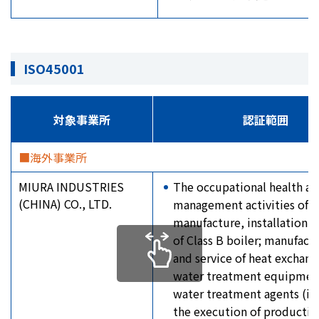
ISO45001
対象事業所
認証範囲
■海外事業所
MIURA INDUSTRIES
The occupational health an
(CHINA) CO., LTD.
management activities of d
manufacture, installation a
of Class B boiler; manufactu
and service of heat exchang
water treatment equipmen
water treatment agents (in
the execution of productio