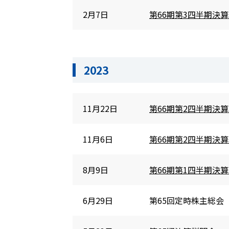
2月7日
第66期第3四半期決
2023
11月22日
第66期第2四半期決
11月6日
第66期第2四半期決
8月9日
第66期第1四半期決
6月29日
第65回定時株主総会