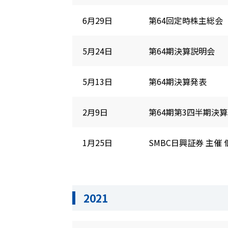
6月29日
第64回定時株主総会
5月24日
第64期決算説明会
5月13日
第64期決算発表
2月9日
第64期第3四半期決
1月25日
SMBC日興証券 主
2021