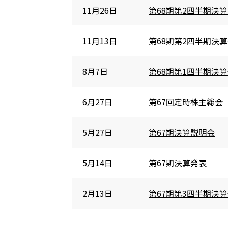
11月26日
第68期第2四半期決
11月13日
第68期第2四半期決
8月7日
第68期第1四半期決
6月27日
第67回定時株主総会
5月27日
第67期決算説明会
5月14日
第67期決算発表
2月13日
第67期第3四半期決