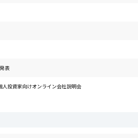
算発表
催 個人投資家向けオンライン会社説明会