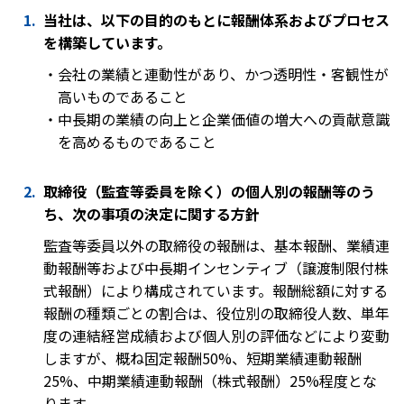
当社は、以下の目的のもとに報酬体系およびプロセス
を構築しています。
・会社の業績と連動性があり、かつ透明性・客観性が
高いものであること
・中長期の業績の向上と企業価値の増大への貢献意識
を高めるものであること
取締役（監査等委員を除く）の個人別の報酬等のう
ち、次の事項の決定に関する方針
監査等委員以外の取締役の報酬は、基本報酬、業績連
動報酬等および中長期インセンティブ（譲渡制限付株
式報酬）により構成されています。報酬総額に対する
報酬の種類ごとの割合は、役位別の取締役人数、単年
度の連結経営成績および個人別の評価などにより変動
しますが、概ね固定報酬50%、短期業績連動報酬
25%、中期業績連動報酬（株式報酬）25%程度とな
ります。