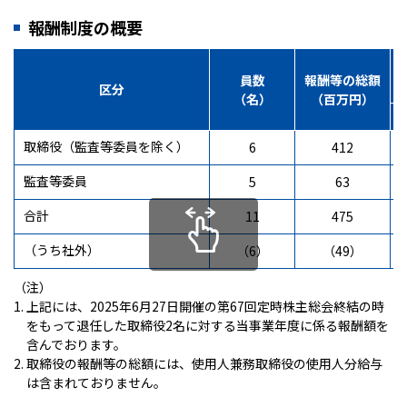
報酬制度の概要
員数
報酬等の総額
区分
（名）
（百万円）
取締役（監査等委員を除く）
6
412
監査等委員
5
63
合計
11
475
（うち社外）
（6）
（49）
（注）
1. 上記には、2025年6月27日開催の第67回定時株主総会終結の時
をもって退任した取締役2名に対する当事業年度に係る報酬額を
含んでおります。
2. 取締役の報酬等の総額には、使用人兼務取締役の使用人分給与
は含まれておりません。