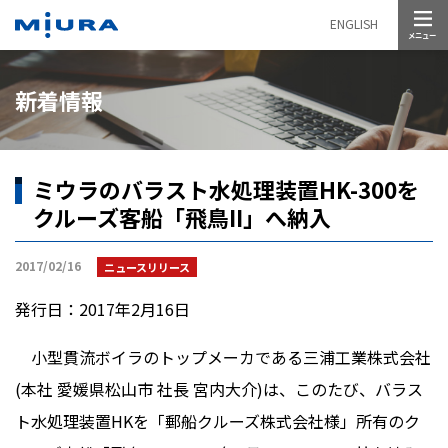
メニュー
ENGLISH
新着情報
ミウラのバラスト水処理装置HK-300を
クルーズ客船「飛鳥II」へ納入
2017/02/16
ニュースリリース
発行日：2017年2月16日
小型貫流ボイラのトップメーカである三浦工業株式会社
(本社 愛媛県松山市 社長 宮内大介)は、このたび、バラス
ト水処理装置HKを「郵船クルーズ株式会社様」所有のク