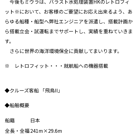
今後もミウラは、バラスト水処理装置HKのレトロフィ
ット※において、お客様のご要望にお応え出来るよう、あ
らゆる船種・船型へ弊社エンジニアを派遣し、搭載計画か
ら搭載立会・試運転までサポートし、実績を重ねていきま
す。
さらに世界の海洋環境保全に貢献してまいります。
※ レトロフィット・・・就航船への機器搭載
◆クルーズ客船 「飛鳥II」
◆船舶概要
船籍
日本
全長・全福
241m×29.6m