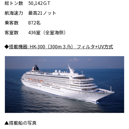
総トン数
50,142ＧT
航海速力
最高21ノット
乗客数
872名
客室数
436室（全室海側）
◆
搭載機器: HK-300〔300m３/h〕 フィルタ+UV方式
▲搭載船の写真