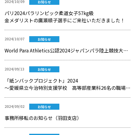
2024/10/09
お知らせ
パリ2024パラリンピック柔道女子57kg級
金メダリストの廣瀬順子選手にご来社いただきました！
2024/10/07
お知らせ
World Para Athletics公認2024ジャパンパラ陸上競技大会にてミウラジョブパートナー 藤原由奈が陸上女子800mで3連覇
2024/09/13
お知らせ
「紙ンバックプロジェクト」2024
～愛媛県立今治特別支援学校 高等部産業科26名の職場見学～
2024/09/02
お知らせ
事務所移転のお知らせ（羽田支店）