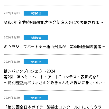
2024/12/03
お知らせ
令和6年度愛媛県職業能力開発促進大会にて表彰されました
2024/11/28
お知らせ
ミウラジョブパートナー樫山飛鳥が 第44回全国障害者技能競技大会（アビリンピック） で銅賞
2024/11/20
お知らせ
紙ンバックプロジェクト2024
第2回 "ほっと・ハート・アート"コンテスト表彰式をミウラート・ヴィレッジで実施
～特別審査員バリィさんとみきゃんもお祝いに駆けつけました～
2024/11/20
お知らせ
「第53回全日本ボイラー溶接士コンクール」にてミウラグループの製造会社の社員4名が入賞