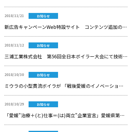
2018/11/21
お知らせ
新広告キャンペーンWeb特設サイト コンテンツ追加のお知らせ
2018/11/12
お知らせ
三浦工業株式会社 第56回全日本ボイラー大会にて技術賞を受賞
2018/10/30
お知らせ
ミウラの小型貫流ボイラが 「戦後愛媛のイノベーション30選」にて選定！！
2018/10/29
お知らせ
「愛媛"治療＋(と)仕事＝(は)両立"企業宣言」愛媛県第一号として、三浦工業が掲載されました。