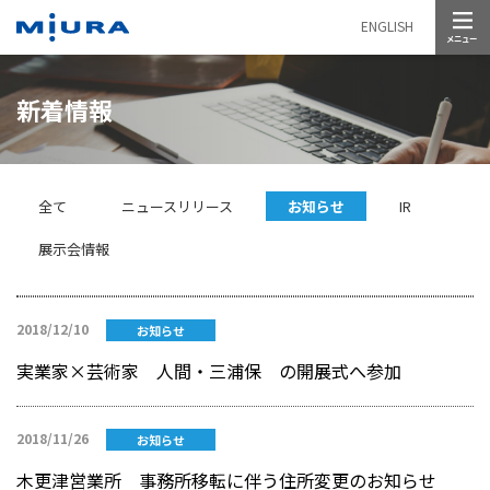
メニュー
ENGLISH
新着情報
全て
ニュースリリース
お知らせ
IR
展示会情報
2018/12/10
お知らせ
実業家×芸術家 人間・三浦保 の開展式へ参加
2018/11/26
お知らせ
木更津営業所 事務所移転に伴う住所変更のお知らせ