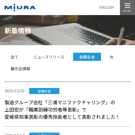
メニュー
ENGLISH
新着情報
全て
ニュースリリース
お知らせ
IR
展示会情報
2021/12/22
お知らせ
製造グループ会社「三浦マニファクチャリング」の
上田宏が「職業訓練功労者等表彰」で
愛媛県知事表彰の優秀技能者として表彰されました！