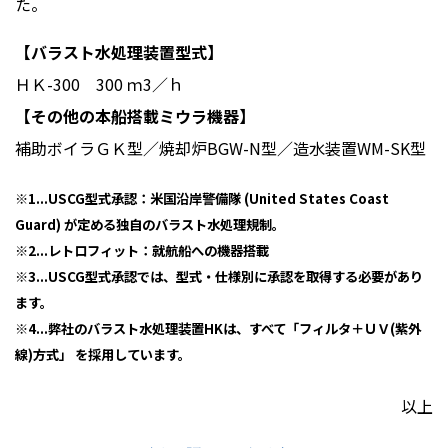
た。
【バラスト水処理装置型式】
ＨＫ-300 300 ｍ3／ｈ
【その他の本船搭載ミウラ機器】
補助ボイラＧＫ型／焼却炉BGW-N型／造水装置WM-SK型
※1...USCG型式承認：米国沿岸警備隊 (United States Coast
Guard) が定める独自のバラスト水処理規制。
※2...レトロフィット：就航船への機器搭載
※3...USCG型式承認では、型式・仕様別に承認を取得する必要があり
ます。
※4...弊社のバラスト水処理装置HKは、すべて「フィルタ＋ＵＶ(紫外
線)方式」 を採用しています。
以上