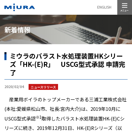
メニュー
ENGLISH
新着情報
ミウラのバラスト水処理装置HKシリー
ズ「HK-(E)R」 USCG型式承認 申請完
了
2020/02/04
ニュースリリース
産業用ボイラのトップメーカーである三浦工業株式会社
(本社:愛媛県松山市、社長:宮内大介)は、2019年10月に
※1
USCG型式承認
取得したバラスト水処理装置HK-(E)Cシ
リーズに続き、2019年12月31日、HK-(E)Rシリーズ（以