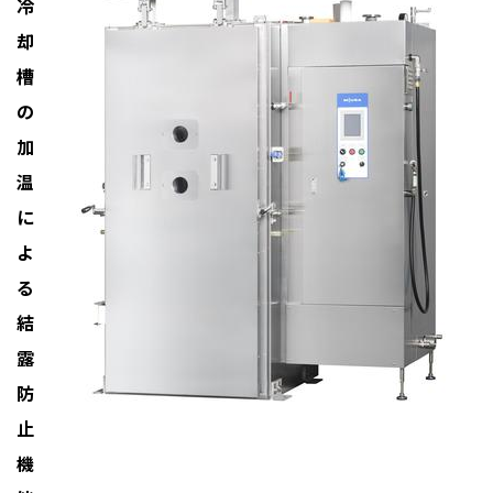
冷
却
槽
の
加
温
に
よ
る
結
露
防
止
機